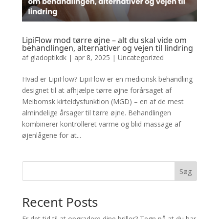
LipiFlow mod tørre øjne – alt du skal vide om
behandlingen, alternativer og vejen til lindring
af
gladoptikdk
|
apr 8, 2025
|
Uncategorized
Hvad er LipiFlow? LipiFlow er en medicinsk behandling
designet til at afhjælpe tørre øjne forårsaget af
Meibomsk kirteldysfunktion (MGD) – en af de mest
almindelige årsager til tørre øjne. Behandlingen
kombinerer kontrolleret varme og blid massage af
øjenlågene for at...
Søg
Recent Posts
Er det tid til at opgradere dine briller? Tegn på at du har