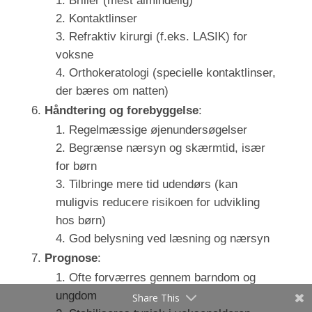
Briller (mest almindelig)
Kontaktlinser
Refraktiv kirurgi (f.eks. LASIK) for
voksne
Orthokeratologi (specielle kontaktlinser,
der bæres om natten)
Håndtering og forebyggelse
:
Regelmæssige øjenundersøgelser
Begrænse nærsyn og skærmtid, især
for børn
Tilbringe mere tid udendørs (kan
muligvis reducere risikoen for udvikling
hos børn)
God belysning ved læsning og nærsyn
Prognose
:
Ofte forværres gennem barndom og
ungdom
Share This