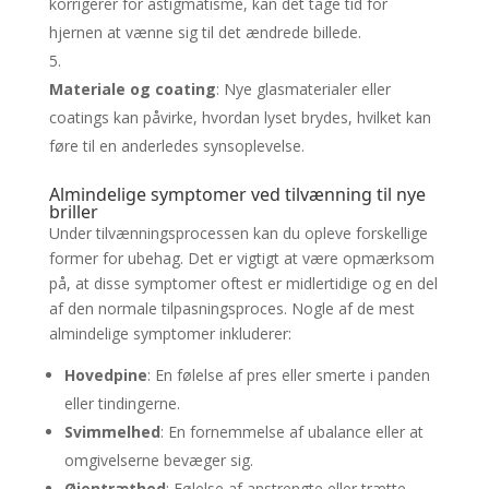
korrigerer for astigmatisme, kan det tage tid for
hjernen at vænne sig til det ændrede billede.
Materiale og coating
: Nye glasmaterialer eller
coatings kan påvirke, hvordan lyset brydes, hvilket kan
føre til en anderledes synsoplevelse.
Almindelige symptomer ved tilvænning til nye
briller
Under tilvænningsprocessen kan du opleve forskellige
former for ubehag. Det er vigtigt at være opmærksom
på, at disse symptomer oftest er midlertidige og en del
af den normale tilpasningsproces. Nogle af de mest
almindelige symptomer inkluderer:
Hovedpine
: En følelse af pres eller smerte i panden
eller tindingerne.
Svimmelhed
: En fornemmelse af ubalance eller at
omgivelserne bevæger sig.
Øjentræthed
: Følelse af anstrengte eller trætte