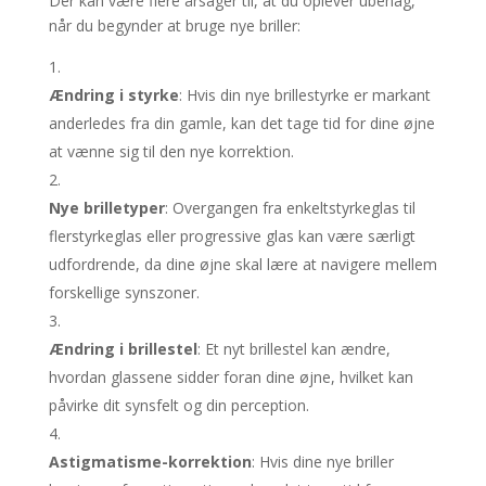
Der kan være flere årsager til, at du oplever ubehag,
når du begynder at bruge nye briller:
Ændring i styrke
: Hvis din nye brillestyrke er markant
anderledes fra din gamle, kan det tage tid for dine øjne
at vænne sig til den nye korrektion.
Nye brilletyper
: Overgangen fra enkeltstyrkeglas til
flerstyrkeglas eller progressive glas kan være særligt
udfordrende, da dine øjne skal lære at navigere mellem
forskellige synszoner.
Ændring i brillestel
: Et nyt brillestel kan ændre,
hvordan glassene sidder foran dine øjne, hvilket kan
påvirke dit synsfelt og din perception.
Astigmatisme-korrektion
: Hvis dine nye briller