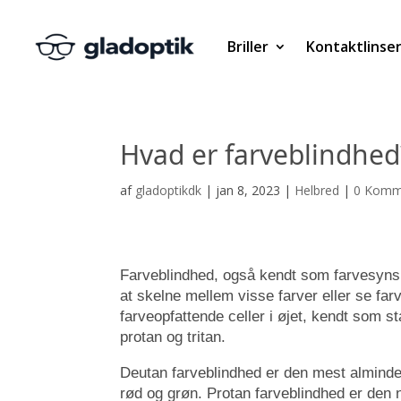
Briller
Kontaktlinse
Hvad er farveblindhed
af
gladoptikdk
|
jan 8, 2023
|
Helbred
|
0 Komm
Farveblindhed, også kendt som farvesynsn
at skelne mellem visse farver eller se fa
farveopfattende celler i øjet, kendt som s
protan og tritan.
Deutan farveblindhed er den mest alminde
rød og grøn. Protan farveblindhed er den