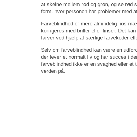
at skelne mellem rød og grøn, og se rød s
form, hvor personen har problemer med at
Farveblindhed er mere almindelig hos mæn
korrigeres med briller eller linser. Det k
farver ved hjælp af særlige farvekoder el
Selv om farveblindhed kan være en udfordr
der lever et normalt liv og har succes i de
farveblindhed ikke er en svaghed eller et 
verden på.