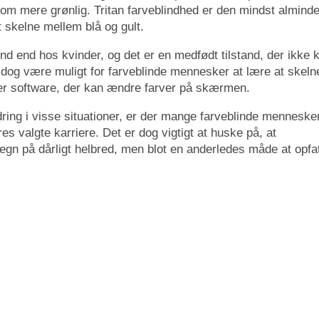
om mere grønlig. Tritan farveblindhed er den mindst alminde
 skelne mellem blå og gult.
d end hos kvinder, og det er en medfødt tilstand, der ikke 
an dog være muligt for farveblinde mennesker at lære at skeln
ler software, der kan ændre farver på skærmen.
ing i visse situationer, er der mange farveblinde mennesker
res valgte karriere. Det er dog vigtigt at huske på, at
tegn på dårligt helbred, men blot en anderledes måde at opfa