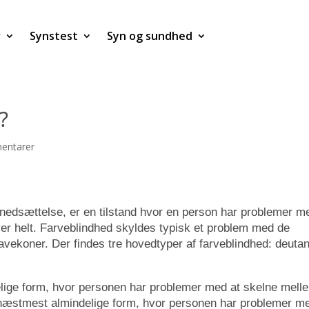
r
Synstest
Syn og sundhed
?
entarer
edsættelse, er en tilstand hvor en person har problemer m
rver helt. Farveblindhed skyldes typisk et problem med de
tavekoner. Der findes tre hovedtyper af farveblindhed: deutan
lige form, hvor personen har problemer med at skelne mell
 næstmest almindelige form, hvor personen har problemer m